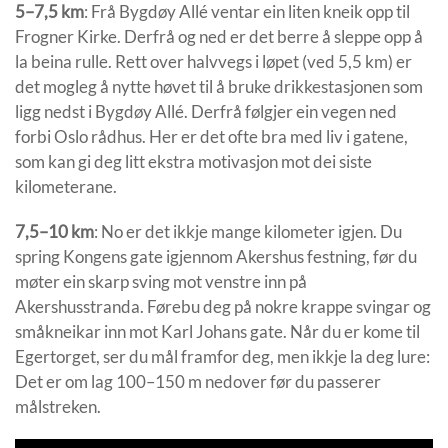
5–7,5 km
: Frå Bygdøy Allé ventar ein liten kneik opp til
Frogner Kirke. Derfrå og ned er det berre å sleppe opp å
la beina rulle. Rett over halvvegs i løpet (ved 5,5 km) er
det mogleg å nytte høvet til å bruke drikkestasjonen som
ligg nedst i Bygdøy Allé. Derfrå følgjer ein vegen ned
forbi Oslo rådhus. Her er det ofte bra med liv i gatene,
som kan gi deg litt ekstra motivasjon mot dei siste
kilometerane.
7,5–10 km
: No er det ikkje mange kilometer igjen. Du
spring Kongens gate igjennom Akershus festning, før du
møter ein skarp sving mot venstre inn på
Akershusstranda. Førebu deg på nokre krappe svingar og
småkneikar inn mot Karl Johans gate. Når du er kome til
Egertorget, ser du mål framfor deg, men ikkje la deg lure:
Det er om lag 100–150 m nedover før du passerer
målstreken.