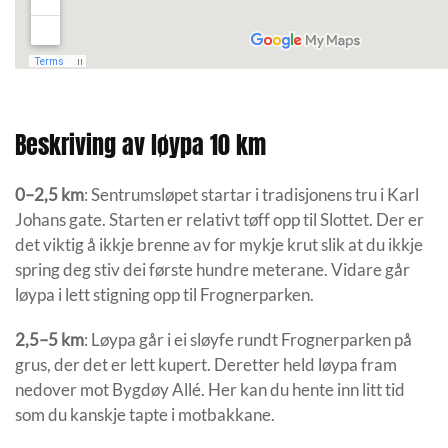
Beskriving av løypa 10 km
0–2,5 km
: Sentrumsløpet startar i tradisjonens tru i Karl
Johans gate. Starten er relativt tøff opp til Slottet. Der er
det viktig å ikkje brenne av for mykje krut slik at du ikkje
spring deg stiv dei første hundre meterane. Vidare går
løypa i lett stigning opp til Frognerparken.
2,5–5 km
: Løypa går i ei sløyfe rundt Frognerparken på
grus, der det er lett kupert. Deretter held løypa fram
nedover mot Bygdøy Allé. Her kan du hente inn litt tid
som du kanskje tapte i motbakkane.