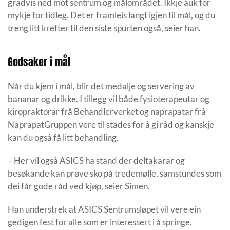
gradvis ned mot sentrum og målområdet. Ikkje auk for
mykje for tidleg. Det er framleis langt igjen til mål, og du
treng litt krefter til den siste spurten også, seier han.
Godsaker i mål
Når du kjem i mål, blir det medalje og servering av
bananar og drikke. I tillegg vil både fysioterapeutar og
kiropraktorar frå Behandlerverket og naprapatar frå
NaprapatGruppen vere til stades for å gi råd og kanskje
kan du også få litt behandling.
– Her vil også ASICS ha stand der deltakarar og
besøkande kan prøve sko på tredemølle, samstundes som
dei får gode råd ved kjøp, seier Simen.
Han understrek at ASICS Sentrumsløpet vil vere ein
gedigen fest for alle som er interessert i å springe.