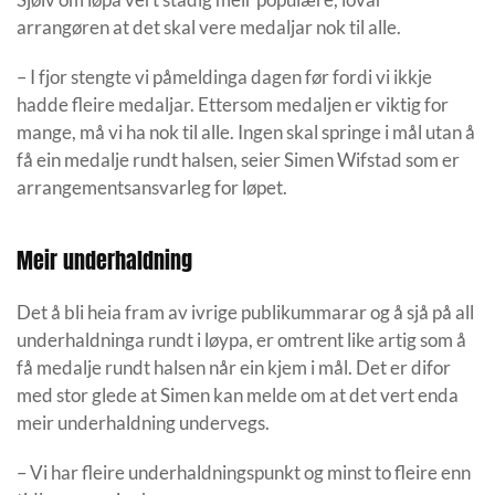
arrangøren at det skal vere medaljar nok til alle.
– I fjor stengte vi påmeldinga dagen før fordi vi ikkje
hadde fleire medaljar. Ettersom medaljen er viktig for
mange, må vi ha nok til alle. Ingen skal springe i mål utan å
få ein medalje rundt halsen, seier Simen Wifstad som er
arrangementsansvarleg for løpet.
Meir underhaldning
Det å bli heia fram av ivrige publikummarar og å sjå på all
underhaldninga rundt i løypa, er omtrent like artig som å
få medalje rundt halsen når ein kjem i mål. Det er difor
med stor glede at Simen kan melde om at det vert enda
meir underhaldning undervegs.
– Vi har fleire underhaldningspunkt og minst to fleire enn