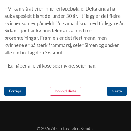
– Vi kan sjå at vi er inne i ei løpebølgje. Deltakinga har
auka spesielt blant dei under 30 år. I tillegg er det fleire
kvinner som er påmeldt i år samanlikna med tidlegare år.
Sidan i fjor har kvinnedelen auka med tre
prosenteiningar. Framleis er det flest menn, men
kvinnene er på sterk frammarsj, seier Simen og ønsker
alle ein fin dag den 26. april.
– Eg håper alle vil kose seg mykje, seier han.
Forrige
Innholdsliste
Neste
©
2026
Alle rettigheter. Kondis