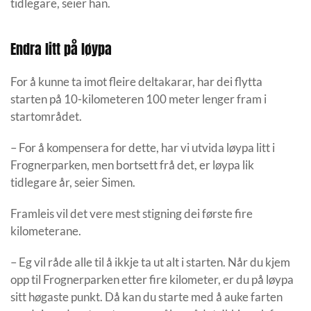
tidlegare, seier han.
Endra litt på løypa
For å kunne ta imot fleire deltakarar, har dei flytta
starten på 10-kilometeren 100 meter lenger fram i
startområdet.
– For å kompensera for dette, har vi utvida løypa litt i
Frognerparken, men bortsett frå det, er løypa lik
tidlegare år, seier Simen.
Framleis vil det vere mest stigning dei første fire
kilometerane.
– Eg vil råde alle til å ikkje ta ut alt i starten. Når du kjem
opp til Frognerparken etter fire kilometer, er du på løypa
sitt høgaste punkt. Då kan du starte med å auke farten