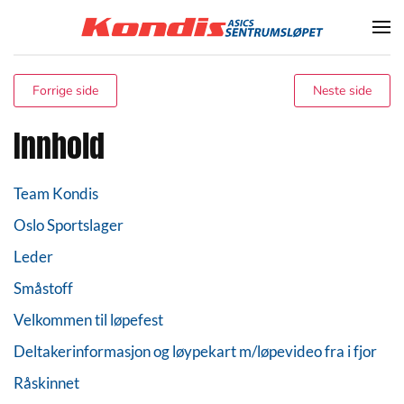
Skip to main content
Forrige side
Neste side
Innhold
Team Kondis
Oslo Sportslager
Leder
Småstoff
Velkommen til løpefest
Deltakerinformasjon og løypekart m/løpevideo fra i fjor
Råskinnet