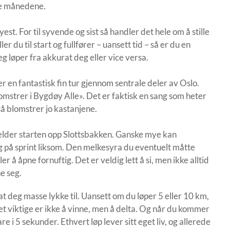
ste månedene.
t. For til syvende og sist så handler det hele om å stille
ler du til start og fullfører – uansett tid – så er du en
eg løper fra akkurat deg eller vice versa.
er en fantastisk fin tur gjennom sentrale deler av Oslo.
lomstrer i Bygdøy Alle». Det er faktisk en sang som heter
å blomstrer jo kastanjene.
jelder starten opp Slottsbakken. Ganske mye kan
eg på sprint liksom. Den melkesyra du eventuelt måtte
er å åpne fornuftig. Det er veldig lett å si, men ikke alltid
nne seg.
t deg masse lykke til. Uansett om du løper 5 eller 10 km,
 viktige er ikke å vinne, men å delta. Og når du kommer
bare i 5 sekunder. Ethvert løp lever sitt eget liv, og allerede