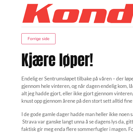
Skip to main content
Forrige side
Kjære løper!
Endelig er Sentrumsløpet tilbake på våren – der løp
gjennom hele vinteren, og når dagen endelig kom, l
alt jeg hadde gjort, eller ikke gjort gjennom vinteren
knust opp gjennom årene på den stort sett alltid fine
I de gode gamle dager hadde man heller ikke noen sæ
Strava var ganske langt unna å se dagens lys da, git
faktisk gir meg enda flere sommerfugler i magen. For