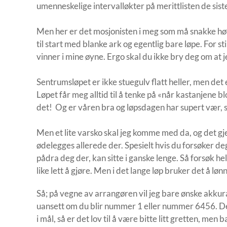
umenneskelige intervalløkter på merittlisten de si
Men her er det mosjonisten i meg som må snakke høyes
til start med blanke ark og egentlig bare løpe. For stil
vinner i mine øyne. Ergo skal du ikke bry deg om at j
Sentrumsløpet er ikke stuegulv flatt heller, men det 
Løpet får meg alltid til å tenke på «når kastanjene b
det! Og er våren bra og løpsdagen har supert vær, s
Men et lite varsko skal jeg komme med da, og det g
ødelegges allerede der. Spesielt hvis du forsøker d
pådra deg der, kan sitte i ganske lenge. Så forsøk hell
like lett å gjøre. Men i det lange løp bruker det å lø
Så; på vegne av arrangøren vil jeg bare ønske akkura
uansett om du blir nummer 1 eller nummer 6456. Det
i mål, så er det lov til å være bitte litt gretten, men 