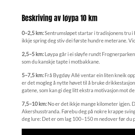
Beskriving av løypa 10 km
0–2,5 km:
Sentrumsløpet startar i tradisjonens tru i K
ikkje spring deg stiv dei første hundre meterane. Vid
2,5–5 km:
Løypa går i ei sløyfe rundt Frognerparken 
som du kanskje tapte i motbakkane.
5–7,5 km:
Frå Bygdøy Allé ventar ein liten kneik opp 
er det mogleg å nytte høvet til å bruke drikkestasjon
gatene, som kan gi deg litt ekstra motivasjon mot de
7,5–10 km:
No er det ikkje mange kilometer igjen. 
Akershusstranda. Førebu deg på nokre krappe svinga
deg lure: Det er om lag 100–150 m nedover før du 