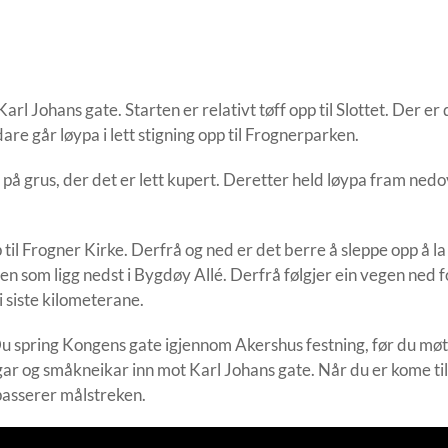
arl Johans gate. Starten er relativt tøff opp til Slottet. Der er 
are går løypa i lett stigning opp til Frognerparken.
på grus, der det er lett kupert. Deretter held løypa fram nedo
til Frogner Kirke. Derfrå og ned er det berre å sleppe opp å la 
en som ligg nedst i Bygdøy Allé. Derfrå følgjer ein vegen ned f
i siste kilometerane.
Du spring Kongens gate igjennom Akershus festning, før du møte
r og småkneikar inn mot Karl Johans gate. Når du er kome til 
passerer målstreken.