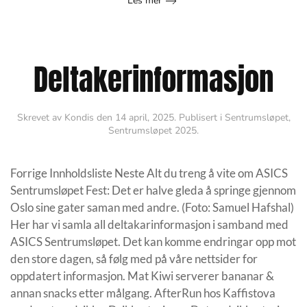
Les mer
Deltakerinformasjon
Skrevet av
Kondis
den
14 april, 2025
. Publisert i
Sentrumsløpet
,
Sentrumsløpet 2025
.
Forrige Innholdsliste Neste Alt du treng å vite om ASICS
Sentrumsløpet Fest: Det er halve gleda å springe gjennom
Oslo sine gater saman med andre. (Foto: Samuel Hafshal)
Her har vi samla all deltakarinformasjon i samband med
ASICS Sentrumsløpet. Det kan komme endringar opp mot
den store dagen, så følg med på våre nettsider for
oppdatert informasjon. Mat Kiwi serverer bananar &
annan snacks etter målgang. AfterRun hos Kaffistova