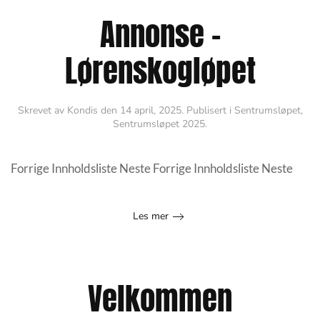
Annonse –
Lørenskogløpet
Skrevet av
Kondis
den
14 april, 2025
. Publisert i
Sentrumsløpet
,
Sentrumsløpet 2025
.
Forrige Innholdsliste Neste Forrige Innholdsliste Neste
Les mer
Velkommen