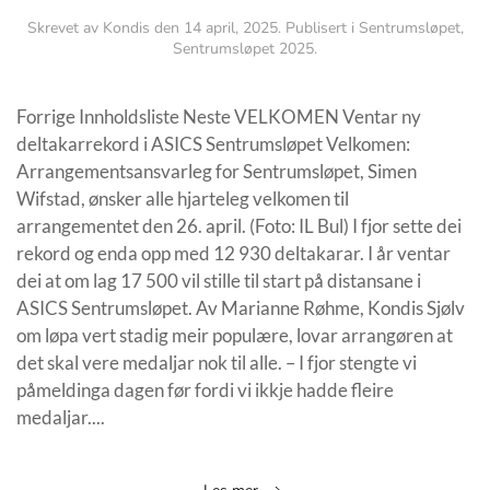
Skrevet av
Kondis
den
14 april, 2025
. Publisert i
Sentrumsløpet
,
Sentrumsløpet 2025
.
Forrige Innholdsliste Neste VELKOMEN Ventar ny
deltakarrekord i ASICS Sentrumsløpet Velkomen:
Arrangementsansvarleg for Sentrumsløpet, Simen
Wifstad, ønsker alle hjarteleg velkomen til
arrangementet den 26. april. (Foto: IL Bul) I fjor sette dei
rekord og enda opp med 12 930 deltakarar. I år ventar
dei at om lag 17 500 vil stille til start på distansane i
ASICS Sentrumsløpet. Av Marianne Røhme, Kondis Sjølv
om løpa vert stadig meir populære, lovar arrangøren at
det skal vere medaljar nok til alle. – I fjor stengte vi
påmeldinga dagen før fordi vi ikkje hadde fleire
medaljar....