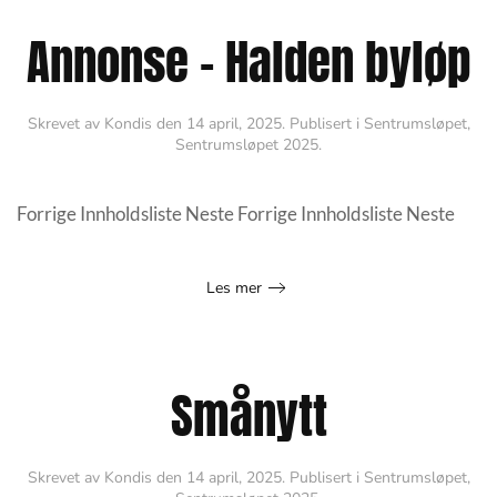
Annonse – Halden byløp
Skrevet av
Kondis
den
14 april, 2025
. Publisert i
Sentrumsløpet
,
Sentrumsløpet 2025
.
Forrige Innholdsliste Neste Forrige Innholdsliste Neste
Les mer
Smånytt
Skrevet av
Kondis
den
14 april, 2025
. Publisert i
Sentrumsløpet
,