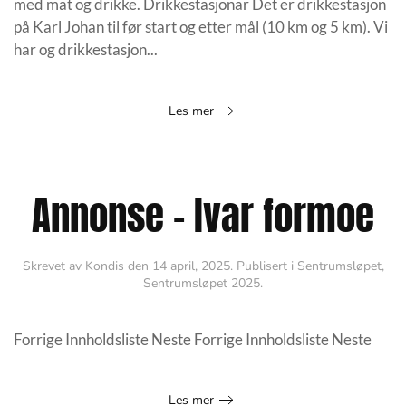
med mat og drikke. Drikkestasjonar Det er drikkestasjon
på Karl Johan til før start og etter mål (10 km og 5 km). Vi
har og drikkestasjon...
Les mer
Annonse – Ivar formoe
Skrevet av
Kondis
den
14 april, 2025
. Publisert i
Sentrumsløpet
,
Sentrumsløpet 2025
.
Forrige Innholdsliste Neste Forrige Innholdsliste Neste
Les mer