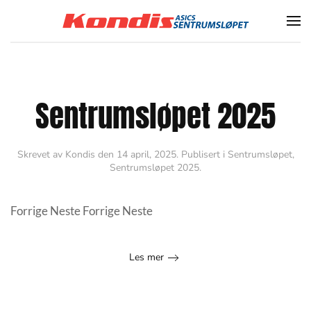
Skip to main content
Sentrumsløpet 2025
Skrevet av
Kondis
den
14 april, 2025
. Publisert i
Sentrumsløpet
,
Sentrumsløpet 2025
.
Forrige Neste Forrige Neste
Les mer